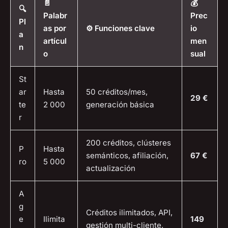
📄
💰
🔍
Palabr
Prec
Pl
as por
⚙️ Funciones clave
io
a
artícul
men
n
o
sual
St
ar
Hasta
50 créditos/mes,
29 €
te
2 000
generación básica
r
200 créditos, clústeres
P
Hasta
semánticos, afiliación,
67 €
ro
5 000
actualización
A
g
Créditos ilimitados, API,
e
Ilimita
149
gestión multi-cliente,