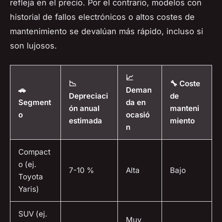
refleja en el precio. Por el contrario, modelos con
historial de fallos electrónicos o altos costes de
mantenimiento se devalúan más rápido, incluso si
son lujosos.
📈
📉
🔧 Coste
🚗
Deman
Depreciaci
de
Segment
da en
ón anual
manteni
o
ocasió
estimada
miento
n
Compact
o (ej.
7-10 %
Alta
Bajo
Toyota
Yaris)
SUV (ej.
Muy