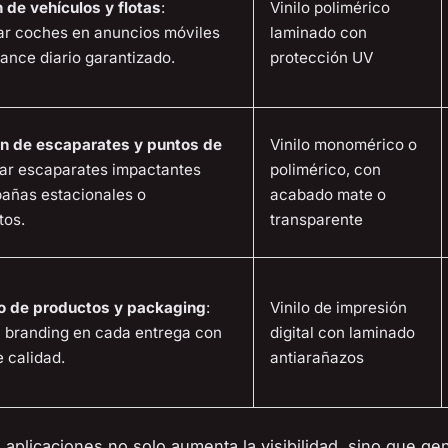
 de vehículos y flotas
:
Vinilo polimérico
ar coches en anuncios móviles
laminado con
ance diario garantizado.
protección UV
n de escaparates y puntos de
Vinilo monomérico o
ear escaparates impactantes
polimérico, con
añas estacionales o
acabado mate o
tos.
transparente
o de productos y packaging
:
Vinilo de impresión
l branding en cada entrega con
digital con laminado
e calidad.
antiarañazos
e aplicaciones no solo aumenta la visibilidad, sino que ge