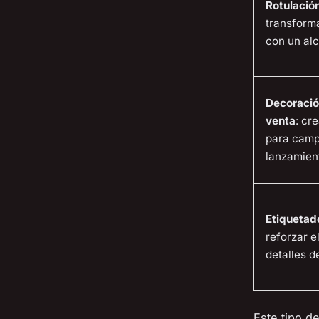
Rotulación
transform
con un alc
Decoració
venta
: cr
para camp
lanzamien
Etiquetad
reforzar e
detalles d
Este tipo d