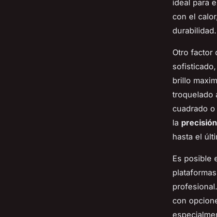
ideal para 
con el calo
durabilidad.
Otro factor
sofisticado
brillo maxi
troquelado
cuadrado o 
la
precisión
hasta el últ
Es posible 
plataforma
profesional
con opcione
especialme