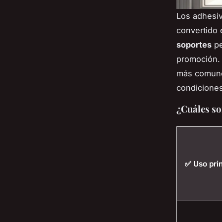
Los adhesiv
convertido 
soportes
pe
promoción. 
más comunes
condicione
¿Cuáles so
✅ Uso prin