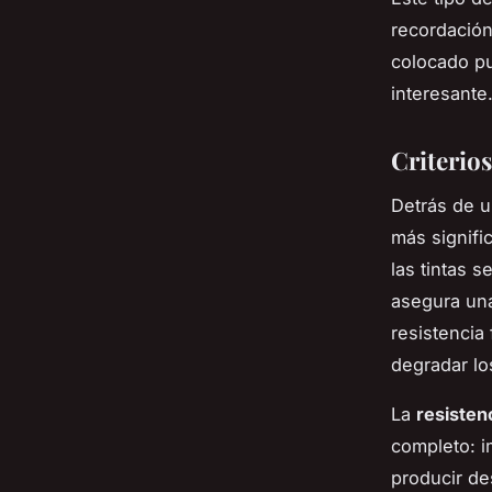
recordación
colocado pu
interesante
Criterio
Detrás de u
más signifi
las tintas s
asegura una
resistencia 
degradar lo
La
resisten
completo: i
producir de