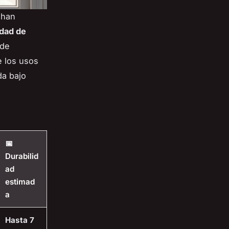
 han
idad de
 de
e los usos
da bajo
📅
Durabilid
ad
estimad
a
Hasta 7