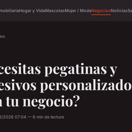
mobiliaria
Hogar y Vida
Mascotas
Mujer / Moda
Negocios
Noticias
S
ios
esitas pegatinas y
esivos personalizado
 tu negocio?
3/2026 07:04 — 6 min de lecture