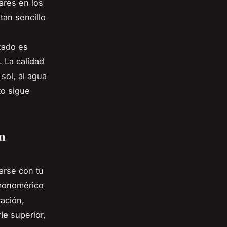
ares en los
tan sencillo
zado es
. La calidad
sol, al agua
to sigue
en
arse con tu
o monomérico
ación,
rie
superior,