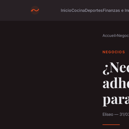
Inicio
Cocina
Deportes
Finanzas e In
Accueil
›
Negoc
NEGOCIOS
¿Nec
adh
para
Eliseo — 31/0