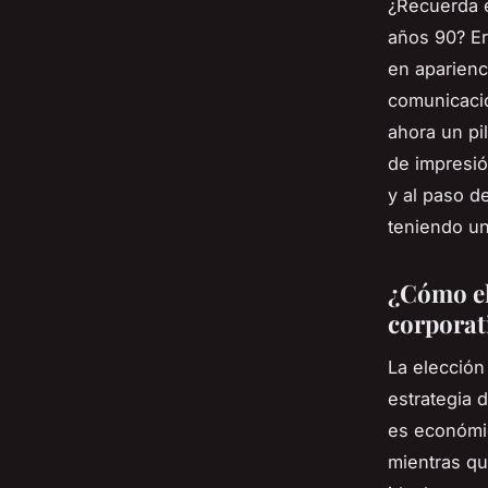
¿Recuerda e
años 90? Er
en aparienc
comunicació
ahora un pi
de impresió
y al paso d
teniendo u
¿Cómo el
corporat
La elección
estrategia 
es económic
mientras qu