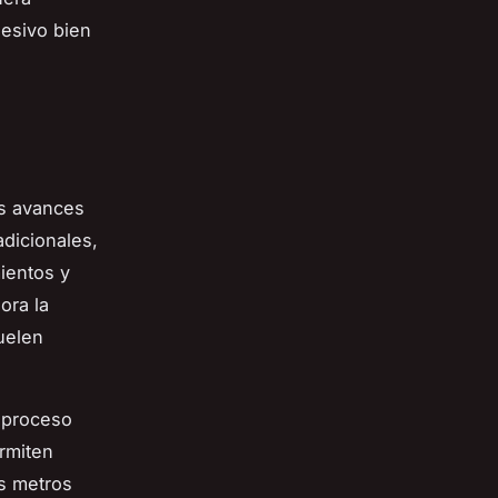
hesivo bien
os avances
adicionales,
mientos y
ora la
suelen
 proceso
rmiten
s metros