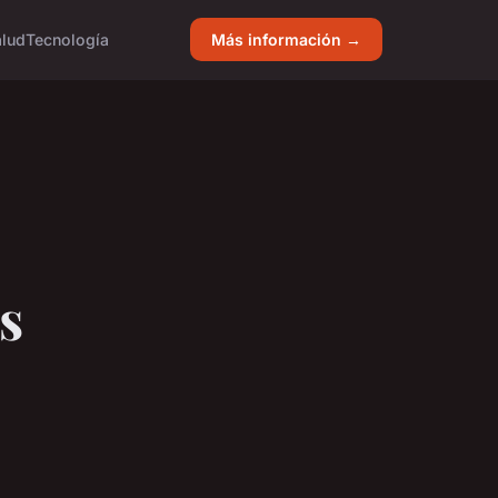
alud
Tecnología
Más información →
s