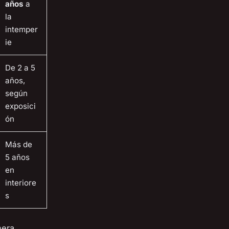
años
a
la
intemper
ie
De 2 a 5
años,
según
exposici
ón
Más de
5 años
en
interiore
s
nera