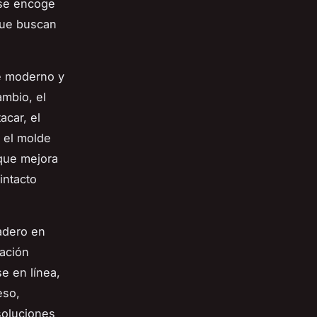
 se encoge
 que buscan
ue moderno y
mbio, el
acar, el
 el molde
 que mejora
intacto
adero en
zación
e en línea,
eso,
soluciones